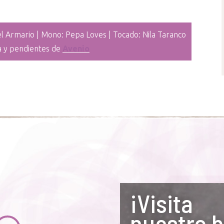
l Armario | Mono: Pepa Loves | Tocado: Nila Taranco
ra y pendientes de
Avenio
¡Visita
nuestro b