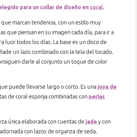
elegido para un collar de diseño en
coral
.
s que marcan tendencia, con un estilo muy
las que piensan en su imagen cada día, para ir a
a lucir todos los días. La base es un disco de
añade un lazo combinado con la tela del tocado.
onsiguen darle al conjunto un toque de color
que puede llevarse largo o corto. Es una
joya de
tas de coral esponja combinadas con
perlas
eza única elaborada con cuentas de
jade
y con
o adornada con lazos de organza de seda.